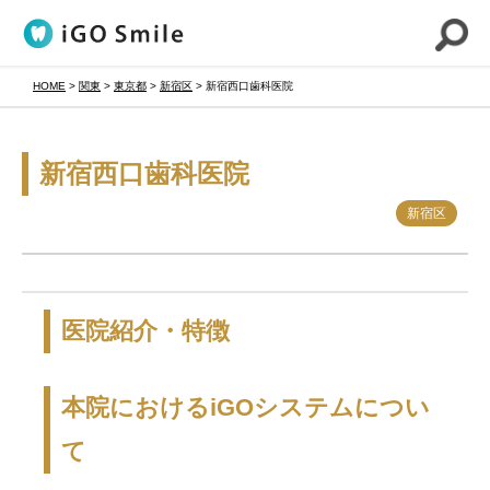
HOME
>
関東
>
東京都
>
新宿区
>
新宿西口歯科医院
新宿西口歯科医院
新宿区
1
/
0
医院紹介・特徴
本院におけるiGOシステムについ
て