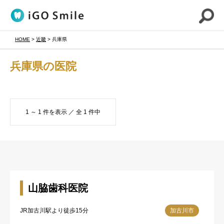
HOME
>
近畿
>
兵庫県
兵庫県の医院
1 ～ 1 件を表示 ／ 全 1 件中
山脇歯科医院
JR加古川駅より徒歩15分
加古川市